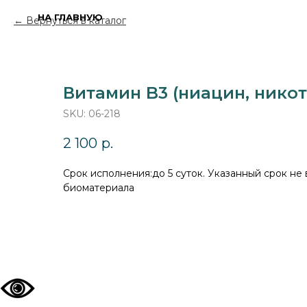
НА ГЛАВНУЮ
Вернуться в каталог
Витамин B3 (ниацин, нико
SKU:
06-218
2 100
р.
Cрок исполнения:до 5 суток. Указанный срок не
биоматериала