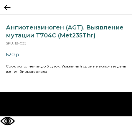
Ангиотензиноген (AGT). Выявление
мутации T704C (Met235Thr)
SKU:
18-035
620
р.
Cрок исполнения:до 5 суток. Указанный срок не включает день
взятия биоматериала
НА ГЛАВНУЮ