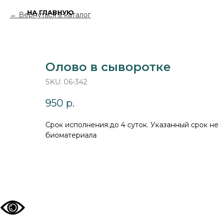
НА ГЛАВНУЮ
Вернуться в каталог
Олово в сыворотке
SKU:
06-342
950
р.
Cрок исполнения:до 4 суток. Указанный срок не
биоматериала