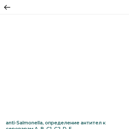
anti-Salmonella, определение антител к
сероварам A, B, C1, C2, D, E