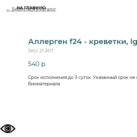
НА ГЛАВНУЮ
Вернуться в каталог
Аллерген f24 - креветки, I
SKU:
21-307
540
р.
Cрок исполнения:до 3 суток. Указанный срок не
биоматериала