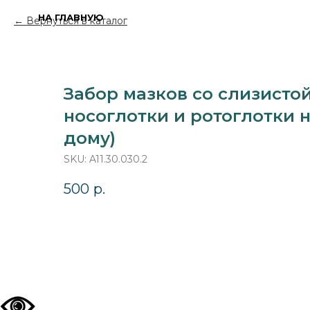
НА ГЛАВНУЮ
Вернуться в каталог
Забор мазков со слизисто
носоглотки и ротоглотки н
дому)
SKU:
A11.30.030.2
500
р.