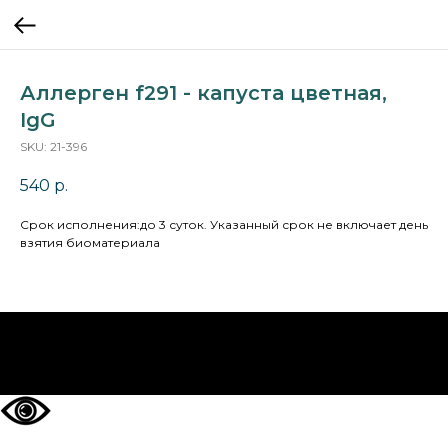
Аллерген f291 - капуста цветная,
IgG
SKU:
21-396
540
р.
Cрок исполнения:до 3 суток. Указанный срок не включает день
взятия биоматериала
НА ГЛАВНУЮ