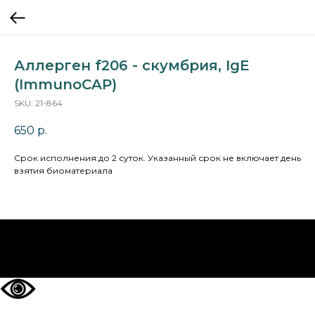
Аллерген f206 - скумбрия, IgE
(ImmunoCAP)
SKU:
21-864
650
р.
Cрок исполнения:до 2 суток. Указанный срок не включает день
взятия биоматериала
НА ГЛАВНУЮ