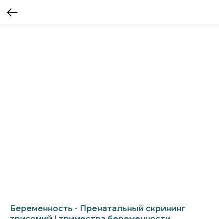
Беременность - Пренатальный скрининг
трисомий I триместра беременности