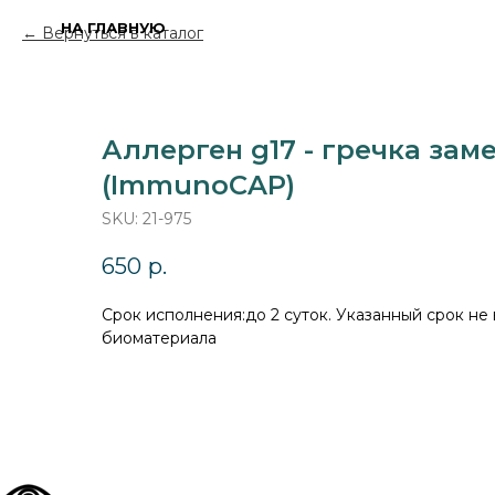
НА ГЛАВНУЮ
Вернуться в каталог
Аллерген g17 - гречка заме
(ImmunoCAP)
SKU:
21-975
650
р.
Cрок исполнения:до 2 суток. Указанный срок не
биоматериала