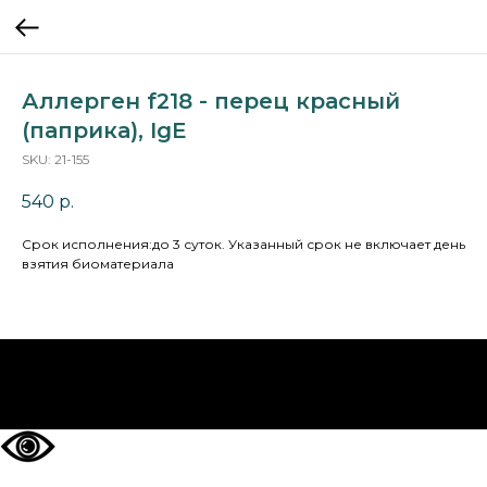
Аллерген f218 - перец красный
(паприка), IgE
SKU:
21-155
540
р.
Cрок исполнения:до 3 суток. Указанный срок не включает день
взятия биоматериала
НА ГЛАВНУЮ