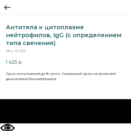
Антитела к цитоплазме
нейтрофилов, IgG (с определением
типа свечения)
SKU:
13-052
1 425
р.
Cрок исполнения:до 8 суток. Указанный срок не включает
день взятия биоматериала
НА ГЛАВНУЮ