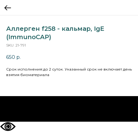
Аллерген f258 - кальмар, IgE
(ImmunoCAP)
SKU:
21-791
650
р.
Cрок исполнения:до 2 суток. Указанный срок не включает день
взятия биоматериала
НА ГЛАВНУЮ