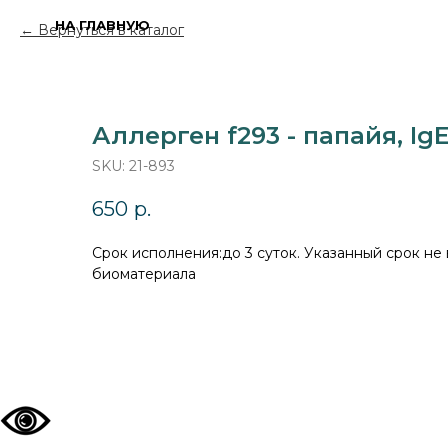
НА ГЛАВНУЮ
Вернуться в каталог
Аллерген f293 - папайя, I
SKU:
21-893
650
р.
Cрок исполнения:до 3 суток. Указанный срок не
биоматериала