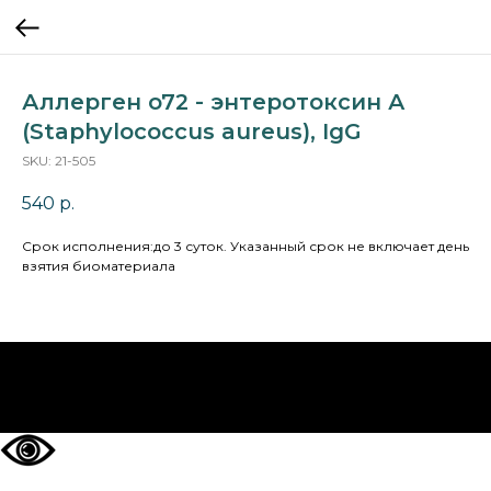
Аллерген o72 - энтеротоксин А
(Staphylococcus aureus), IgG
SKU:
21-505
540
р.
Cрок исполнения:до 3 суток. Указанный срок не включает день
взятия биоматериала
НА ГЛАВНУЮ