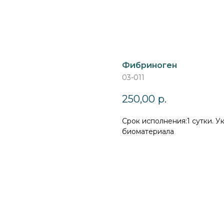
Фибриноген
03-011
250,00
р.
Cрок исполнения:1 сутки. У
биоматериала