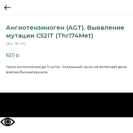
Ангиотензиноген (AGT). Выявление
мутации C521T (Thr174Met)
SKU:
18-012
620
р.
Cрок исполнения:до 5 суток. Указанный срок не включает день
взятия биоматериала
НА ГЛАВНУЮ