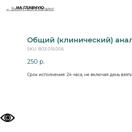
НА ГЛАВНУЮ
Вернуться в каталог
Общий (клинический) ана
SKU:
В03.016.006
250
р.
Срок исполнения: 24 часа, не включая день взя