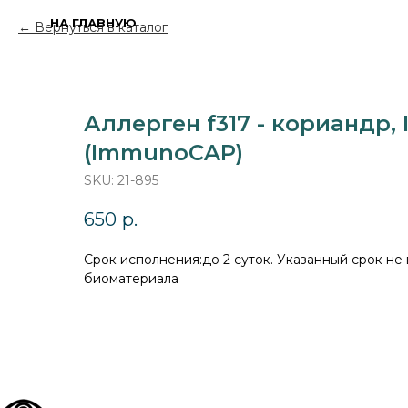
НА ГЛАВНУЮ
Вернуться в каталог
Аллерген f317 - кориандр, 
(ImmunoCAP)
SKU:
21-895
650
р.
Cрок исполнения:до 2 суток. Указанный срок не
биоматериала