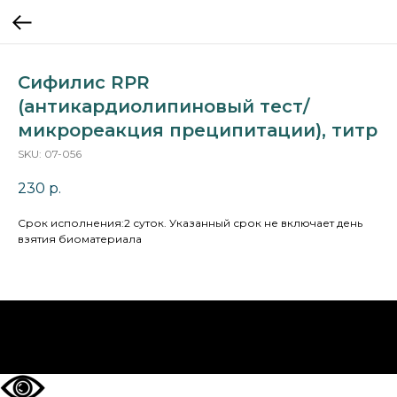
Сифилис RPR
(антикардиолипиновый тест/
микрореакция преципитации), титр
SKU:
07-056
230
р.
Cрок исполнения:2 суток. Указанный срок не включает день
взятия биоматериала
НА ГЛАВНУЮ