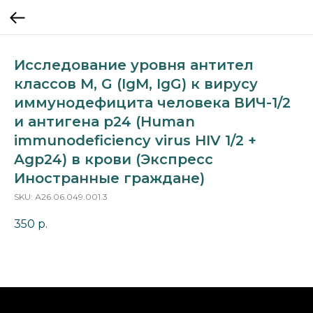
Исследование уровня антител
классов M, G (IgM, IgG) к вирусу
иммунодефицита человека ВИЧ-1/2
и антигена p24 (Human
immunodeficiency virus HIV 1/2 +
Agp24) в крови (Экспресс
Иностранные граждане)
SKU:
А26.06.049.001.3
350
р.