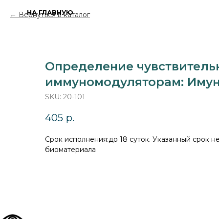
НА ГЛАВНУЮ
Вернуться в каталог
Определение чувствитель
иммуномодуляторам: Иму
SKU:
20-101
405
р.
Cрок исполнения:до 18 суток. Указанный срок н
биоматериала