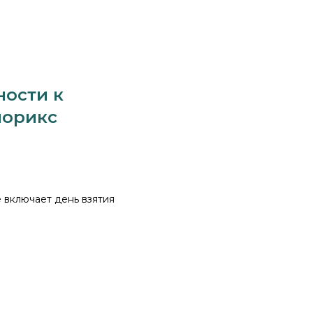
ности к
норикс
е включает день взятия