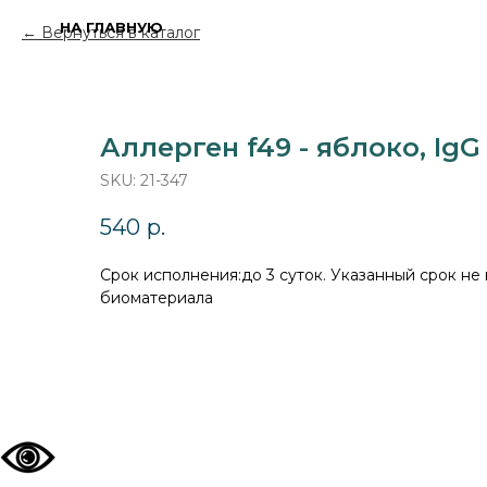
НА ГЛАВНУЮ
Вернуться в каталог
Аллерген f49 - яблоко, IgG
SKU:
21-347
540
р.
Cрок исполнения:до 3 суток. Указанный срок не
биоматериала