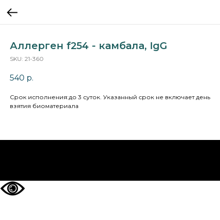
Аллерген f254 - камбала, IgG
SKU:
21-360
540
р.
Cрок исполнения:до 3 суток. Указанный срок не включает день
взятия биоматериала
НА ГЛАВНУЮ