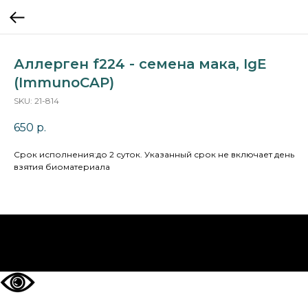
Аллерген f224 - семена мака, IgE
(ImmunoCAP)
SKU:
21-814
650
р.
Cрок исполнения:до 2 суток. Указанный срок не включает день
взятия биоматериала
НА ГЛАВНУЮ