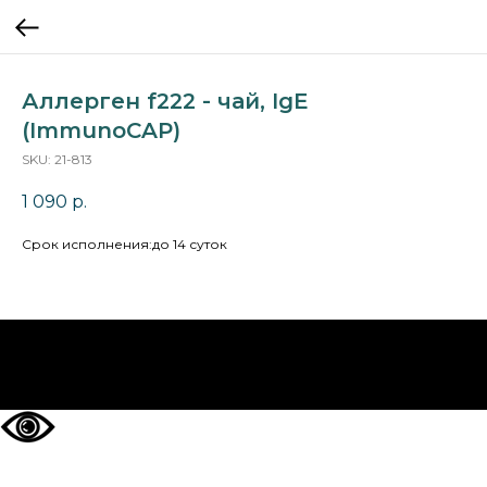
Аллерген f222 - чай, IgE
(ImmunoCAP)
SKU:
21-813
1 090
р.
Cрок исполнения:до 14 суток
НА ГЛАВНУЮ