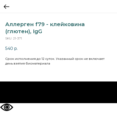
Аллерген f79 - клейковина
(глютен), IgG
SKU:
21-371
540
р.
Cрок исполнения:до 12 суток. Указанный срок не включает
день взятия биоматериала
НА ГЛАВНУЮ