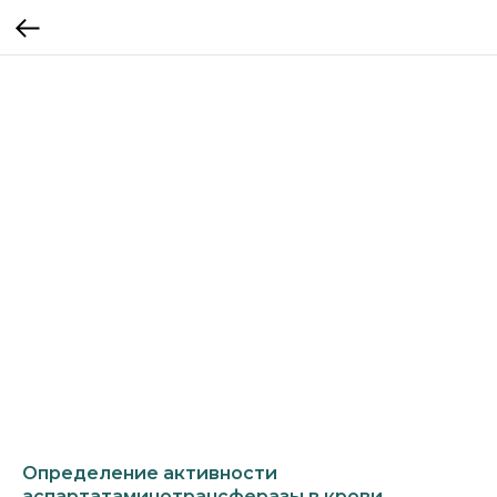
Определение активности
аспартатаминотрансферазы в крови