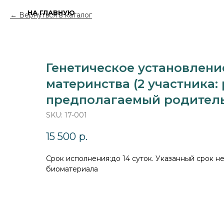
НА ГЛАВНУЮ
Вернуться в каталог
Генетическое установлени
материнства (2 участника:
предполагаемый родитель
SKU:
17-001
15 500
р.
Cрок исполнения:до 14 суток. Указанный срок н
биоматериала