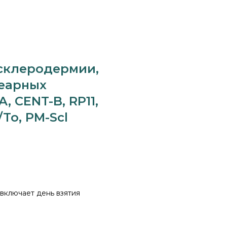
 склеродермии,
леарных
A, CENT-B, RP11,
/To, PM-Scl
 включает день взятия