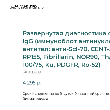
НА ГЛАВНУЮ
Вернуться в каталог
Развернутая диагностика
IgG (иммуноблот антинук
антител: анти-Scl-70, CENT-
RP155, Fibrillarin, NOR90, Th
100/75, Ku, PDGFR, Ro-52)
SKU:
13-091
4 295
р.
Cрок исполнения:до 8 суток. Указанный срок не
биоматериала