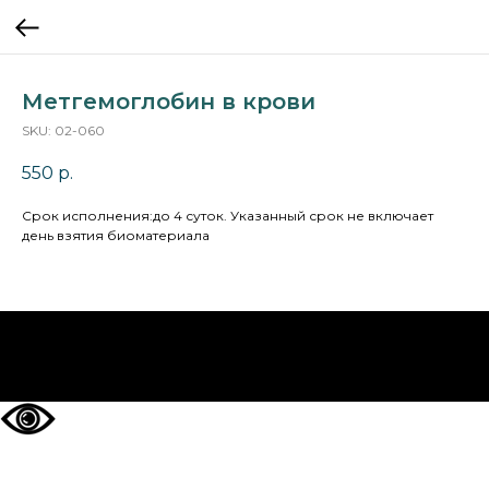
Метгемоглобин в крови
SKU:
02-060
550
р.
Cрок исполнения:до 4 суток. Указанный срок не включает
день взятия биоматериала
НА ГЛАВНУЮ