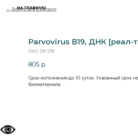
НА ГЛАВНУЮ
Вернуться в каталог
Parvovirus B19, ДНК [реал-
SKU:
09-138
805
р.
Cрок исполнения:до 10 суток. Указанный срок н
биоматериала