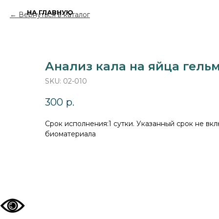
НА ГЛАВНУЮ
Вернуться в каталог
Анализ кала на яйца гель
SKU:
02-010
300
р.
Cрок исполнения:1 сутки. Указанный срок не вкл
биоматериала