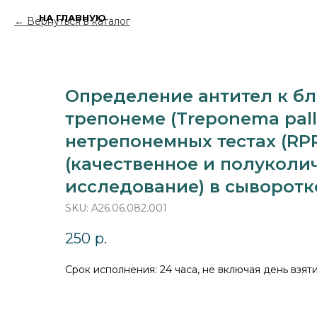
НА ГЛАВНУЮ
Вернуться в каталог
Определение антител к б
трепонеме (Treponema pall
нетрепонемных тестах (RP
(качественное и полуколи
исследование) в сыворотк
SKU:
A26.06.082.001
250
р.
Срок исполнения: 24 часа, не включая день взя