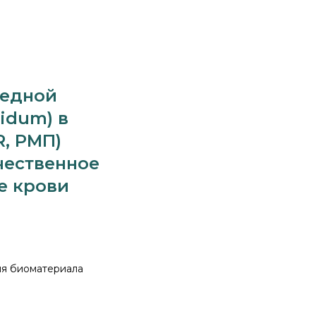
ледной
idum) в
R, РМП)
чественное
е крови
тия биоматериала