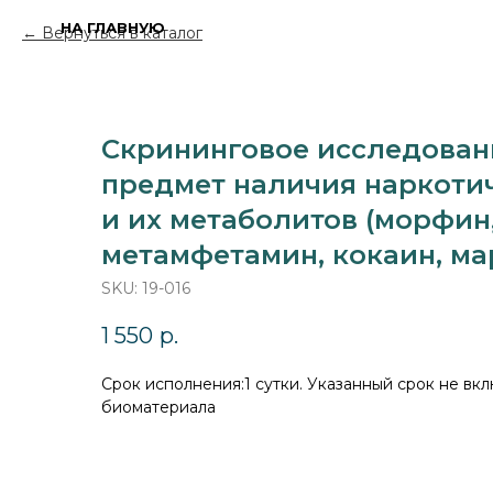
НА ГЛАВНУЮ
Вернуться в каталог
Скрининговое исследован
предмет наличия наркоти
и их метаболитов (морфин
метамфетамин, кокаин, ма
SKU:
19-016
1 550
р.
Cрок исполнения:1 сутки. Указанный срок не вкл
биоматериала