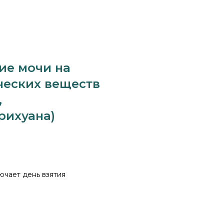
ие мочи на
ческих веществ
,
рихуана)
ючает день взятия