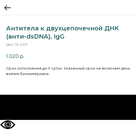
Антитела к двухцепочечной ДНК
(анти-dsDNA), IgG
SKU:
13-007
1 020
р.
Cрок исполнения:до 9 суток. Указанный срок не включает день
взятия биоматериала
НА ГЛАВНУЮ