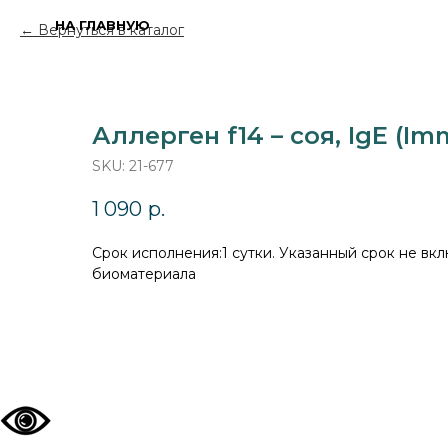
НА ГЛАВНУЮ
Вернуться в каталог
Аллерген f14 – соя, IgE (I
SKU:
21-677
1 090
р.
Cрок исполнения:1 сутки. Указанный срок не вкл
биоматериала