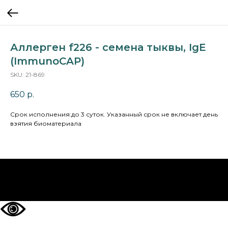
Аллерген f226 - семена тыквы, IgE
(ImmunoCAP)
SKU:
21-869
650
р.
Cрок исполнения:до 3 суток. Указанный срок не включает день
взятия биоматериала
НА ГЛАВНУЮ