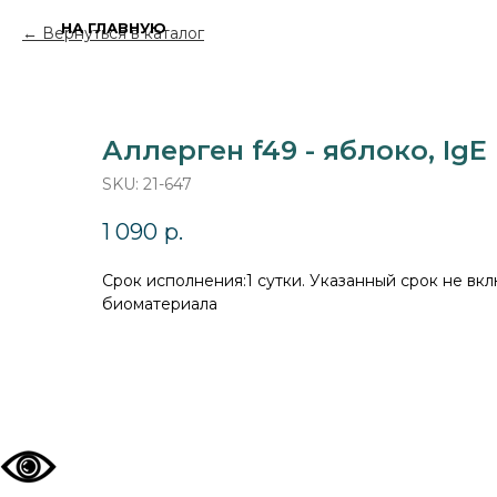
НА ГЛАВНУЮ
Вернуться в каталог
Аллерген f49 - яблоко, Ig
SKU:
21-647
1 090
р.
Cрок исполнения:1 сутки. Указанный срок не вкл
биоматериала