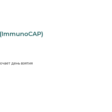
E (ImmunoCAP)
ючает день взятия