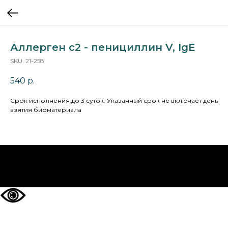
Аллерген c2 - пенициллин V, IgE
SKU:
21-258
540
р.
Cрок исполнения:до 3 суток. Указанный срок не включает день
взятия биоматериала
НА ГЛАВНУЮ