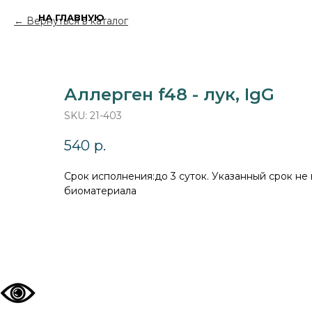
НА ГЛАВНУЮ
Вернуться в каталог
Аллерген f48 - лук, IgG
SKU:
21-403
540
р.
Cрок исполнения:до 3 суток. Указанный срок не
биоматериала