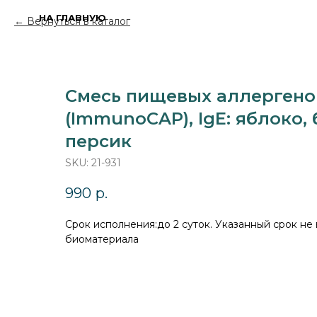
НА ГЛАВНУЮ
Вернуться в каталог
Смесь пищевых аллергенов
(ImmunoCAP), IgE: яблоко, 
персик
SKU:
21-931
990
р.
Cрок исполнения:до 2 суток. Указанный срок не
биоматериала