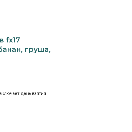
 fx17
банан, груша,
 включает день взятия