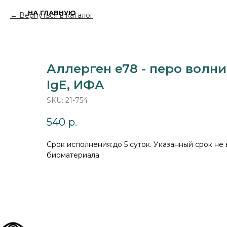
НА ГЛАВНУЮ
Вернуться в каталог
Аллерген e78 - перо волни
IgE, ИФА
SKU:
21-754
540
р.
Cрок исполнения:до 5 суток. Указанный срок не
биоматериала