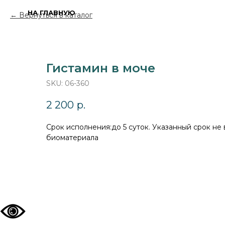
НА ГЛАВНУЮ
Вернуться в каталог
Гистамин в моче
SKU:
06-360
2 200
р.
Cрок исполнения:до 5 суток. Указанный срок не
биоматериала