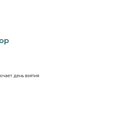
тор
ючает день взятия