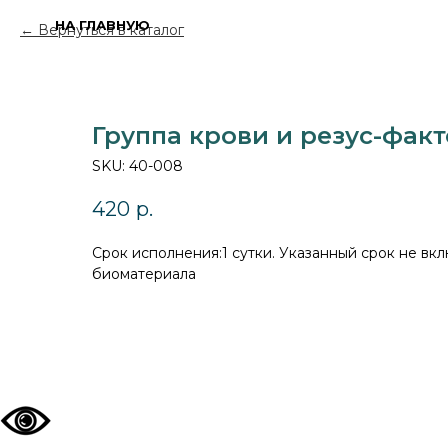
НА ГЛАВНУЮ
Вернуться в каталог
Группа крови и резус-фак
SKU:
40-008
420
р.
Cрок исполнения:1 сутки. Указанный срок не вкл
биоматериала