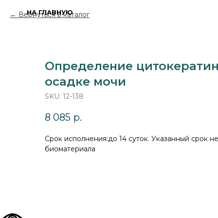
НА ГЛАВНУЮ
Вернуться в каталог
Определение цитокератин
осадке мочи
SKU:
12-138
8 085
р.
Cрок исполнения:до 14 суток. Указанный срок н
биоматериала