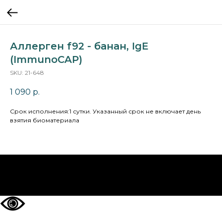
Аллерген f92 - банан, IgE
(ImmunoCAP)
SKU:
21-648
1 090
р.
Cрок исполнения:1 сутки. Указанный срок не включает день
взятия биоматериала
НА ГЛАВНУЮ