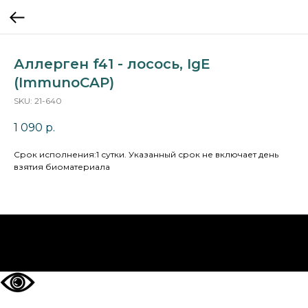
Аллерген f41 - лосось, IgE
(ImmunoCAP)
SKU:
21-640
1 090
р.
Cрок исполнения:1 сутки. Указанный срок не включает день
взятия биоматериала
НА ГЛАВНУЮ