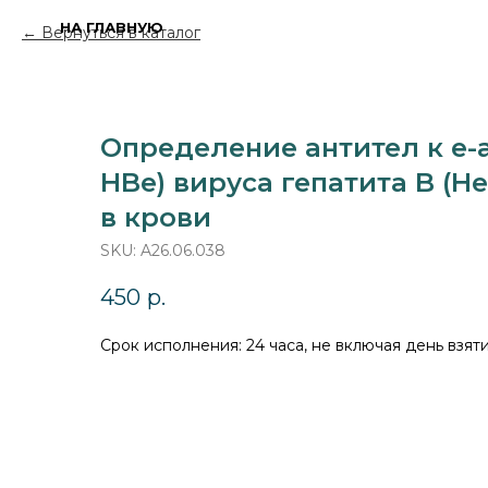
НА ГЛАВНУЮ
Вернуться в каталог
Определение антител к e-а
HBe) вируса гепатита B (Hep
в крови
SKU:
A26.06.038
450
р.
Срок исполнения: 24 часа, не включая день взя