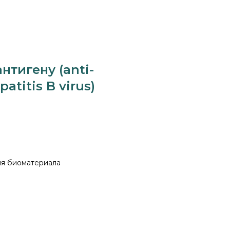
нтигену (anti-
atitis B virus)
тия биоматериала