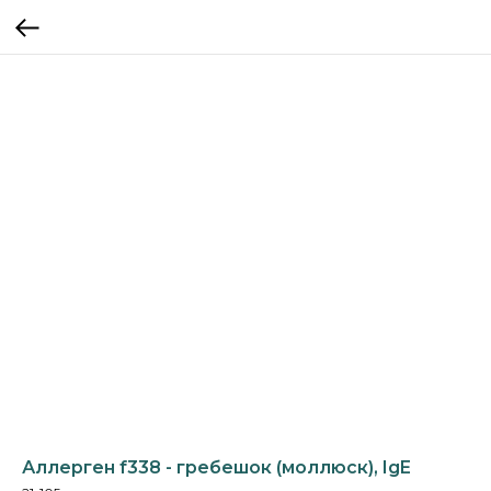
Аллерген f338 - гребешок (моллюск), IgE